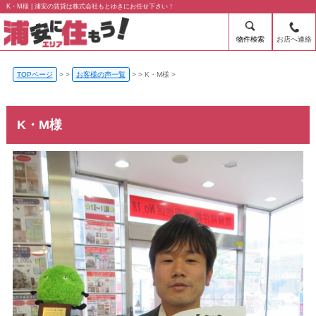
K・M様 | 浦安の賃貸は株式会社もとゆきにお任せ下さい！
物件検索
お店へ連絡
TOPページ
>
お客様の声一覧
>
K・M様
K・M様