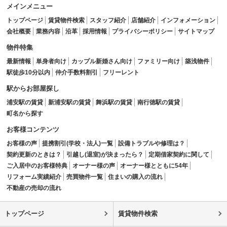
メインメニュー
トップページ
賃貸物件検索
スタッフ紹介
店舗紹介
インフォメーション
会社概要
業務内容
沿革
採用情報
プライバシーポリシー
サイトマップ
物件特集
最新情報
単身者向け
カップル新婚さん向け
ファミリー向け
築浅物件
駅徒歩10分以内
仲介手数料割引
フリーレント
駅からお部屋探し
浦安駅の賃貸
新浦安駅の賃貸
舞浜駅の賃貸
南行徳駅の賃貸
町名から探す
お客様コンテンツ
お客様の声
提携割引(学校・法人)一覧
設備トラブルや修理は？
契約更新のときは？
引越し(退室)が決まったら？
定期借家契約に関して
ご入居中のお客様特典
オーナー様の声
オーナー様とともに54年
リフォーム実績紹介
売買物件一覧
住まいの購入の流れ
不動産の売却の流れ
トップページ
賃貸物件検索