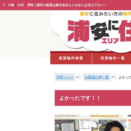
T・O様 20代 男性 | 浦安の賃貸は株式会社もとゆきにお任せ下さい！
賃貸物件検索
売買物件一覧
TOPページ
>
お客様の声一覧
>
よかっ
よかったです！！