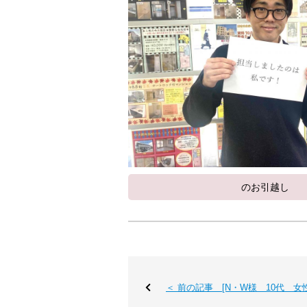
のお引越し
＜ 前の記事 [N・W様 10代 女性