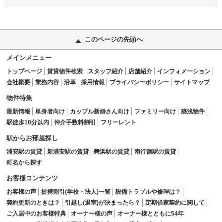
このページの先頭へ
メインメニュー
トップページ
賃貸物件検索
スタッフ紹介
店舗紹介
インフォメーション
会社概要
業務内容
沿革
採用情報
プライバシーポリシー
サイトマップ
物件特集
最新情報
単身者向け
カップル新婚さん向け
ファミリー向け
築浅物件
駅徒歩10分以内
仲介手数料割引
フリーレント
駅からお部屋探し
浦安駅の賃貸
新浦安駅の賃貸
舞浜駅の賃貸
南行徳駅の賃貸
町名から探す
お客様コンテンツ
お客様の声
提携割引(学校・法人)一覧
設備トラブルや修理は？
契約更新のときは？
引越し(退室)が決まったら？
定期借家契約に関して
ご入居中のお客様特典
オーナー様の声
オーナー様とともに54年