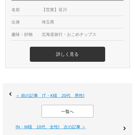
名前
【営業】笹川
出身
埼玉県
趣味・好物
北海道旅行・おこめチップス
詳しく見る
＜ 前の記事 [T・K様 20代 男性]
一覧へ
[N・W様 10代 女性] 次の記事 ＞