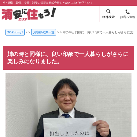
M・U様 20代 女性 | 浦安の賃貸は株式会社もとゆきにお任せ下さい！
物件検索
お店へ連絡
TOPページ
>
お客様の声一覧
>
姉の時と同様に、良い印象で一人暮らしがさらに楽し
姉の時と同様に、良い印象で一人暮らしがさらに
楽しみになりました。