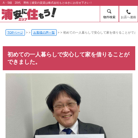
A・S様 20代 男性 | 浦安の賃貸は株式会社もとゆきにお任せ下さい！
物件検索
お店へ連絡
TOPページ
>
お客様の声一覧
>
初めての一人暮らしで安心して家を借りることができ
初めての一人暮らしで安心して家を借りることが
できました。