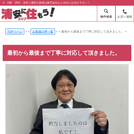
A・O様 30代 女性 | 浦安の賃貸は株式会社もとゆきにお任せ下さい！
物件検索
お店へ連絡
TOPページ
>
お客様の声一覧
>
最初から最後まで丁寧に対応して頂きました。
最初から最後まで丁寧に対応して頂きました。