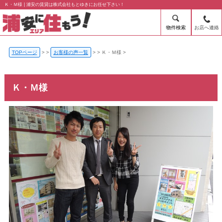
Ｋ・Ｍ様 | 浦安の賃貸は株式会社もとゆきにお任せ下さい！
物件検索
お店へ連絡
TOPページ
>
お客様の声一覧
>
Ｋ・Ｍ様
Ｋ・Ｍ様