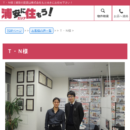
Ｔ・Ｎ様 | 浦安の賃貸は株式会社もとゆきにお任せ下さい！
物件検索
お店へ連絡
TOPページ
>
お客様の声一覧
>
Ｔ・Ｎ様
Ｔ・Ｎ様