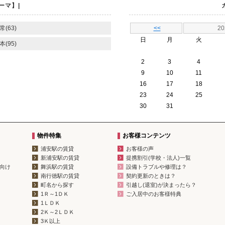
ーマ】|
常(63)
<<
2
日
月
火
本(95)
2
3
4
9
10
11
16
17
18
23
24
25
30
31
物件特集
お客様コンテンツ
浦安駅の賃貸
お客様の声
新浦安駅の賃貸
提携割引(学校・法人)一覧
向け
舞浜駅の賃貸
設備トラブルや修理は？
南行徳駅の賃貸
契約更新のときは？
町名から探す
引越し(退室)が決まったら？
1Ｒ～1ＤＫ
ご入居中のお客様特典
1ＬＤＫ
2Ｋ～2ＬＤＫ
3Ｋ以上