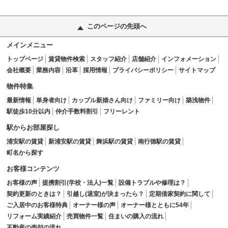
このページの先頭へ
メインメニュー
トップページ
賃貸物件検索
スタッフ紹介
店舗紹介
インフォメーション
会社概要
業務内容
沿革
採用情報
プライバシーポリシー
サイトマップ
物件特集
最新情報
単身者向け
カップル新婚さん向け
ファミリー向け
築浅物件
駅徒歩10分以内
仲介手数料割引
フリーレント
駅からお部屋探し
浦安駅の賃貸
新浦安駅の賃貸
舞浜駅の賃貸
南行徳駅の賃貸
町名から探す
お客様コンテンツ
お客様の声
提携割引(学校・法人)一覧
設備トラブルや修理は？
契約更新のときは？
引越し(退室)が決まったら？
定期借家契約に関して
ご入居中のお客様特典
オーナー様の声
オーナー様とともに54年
リフォーム実績紹介
売買物件一覧
住まいの購入の流れ
不動産の売却の流れ