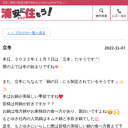
立冬 | 浦安の賃貸は株式会社もとゆきにお任せ下さい！
物件検索
お店へ連絡
＜＜ ブログの一覧へ戻る
立冬
2022-11-07
本日、２０２２年１１月７日は「立冬」だそうです
暦の上では冬の始まりですね
また、立冬にちなんで「鍋の日」にも制定されているそうです
冬はお鍋が美味しい季節ですね
皆様は何鍋が好きですか？？
お鍋は地方鍋やお家独自の食べ方があり、面白いですよね
もとゆき社内の人気鍋はキムチ鍋と水炊き鍋でした
是非、もとゆきにいらした際は皆様の美味しい鍋の食べ方教えて下