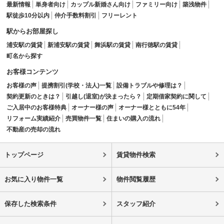
最新情報
単身者向け
カップル新婚さん向け
ファミリー向け
築浅物件
駅徒歩10分以内
仲介手数料割引
フリーレント
駅からお部屋探し
浦安駅の賃貸
新浦安駅の賃貸
舞浜駅の賃貸
南行徳駅の賃貸
町名から探す
お客様コンテンツ
お客様の声
提携割引(学校・法人)一覧
設備トラブルや修理は？
契約更新のときは？
引越し(退室)が決まったら？
定期借家契約に関して
ご入居中のお客様特典
オーナー様の声
オーナー様とともに54年
リフォーム実績紹介
売買物件一覧
住まいの購入の流れ
不動産の売却の流れ
トップページ
賃貸物件検索
お気に入り物件一覧
物件閲覧履歴
保存した検索条件
スタッフ紹介