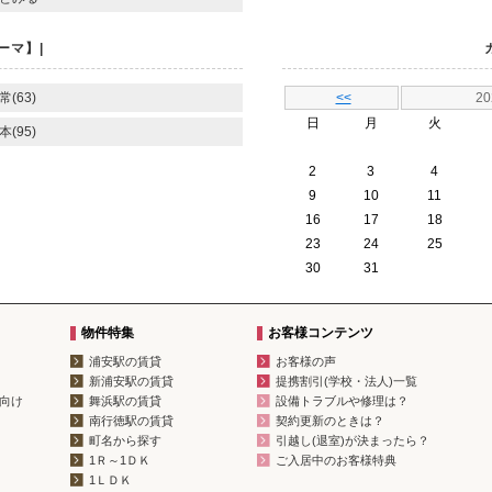
ーマ】|
常(63)
<<
2
日
月
火
本(95)
2
3
4
9
10
11
16
17
18
23
24
25
30
31
物件特集
お客様コンテンツ
浦安駅の賃貸
お客様の声
新浦安駅の賃貸
提携割引(学校・法人)一覧
向け
舞浜駅の賃貸
設備トラブルや修理は？
南行徳駅の賃貸
契約更新のときは？
町名から探す
引越し(退室)が決まったら？
1Ｒ～1ＤＫ
ご入居中のお客様特典
1ＬＤＫ