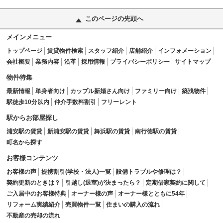
このページの先頭へ
メインメニュー
トップページ
賃貸物件検索
スタッフ紹介
店舗紹介
インフォメーション
会社概要
業務内容
沿革
採用情報
プライバシーポリシー
サイトマップ
物件特集
最新情報
単身者向け
カップル新婚さん向け
ファミリー向け
築浅物件
駅徒歩10分以内
仲介手数料割引
フリーレント
駅からお部屋探し
浦安駅の賃貸
新浦安駅の賃貸
舞浜駅の賃貸
南行徳駅の賃貸
町名から探す
お客様コンテンツ
お客様の声
提携割引(学校・法人)一覧
設備トラブルや修理は？
契約更新のときは？
引越し(退室)が決まったら？
定期借家契約に関して
ご入居中のお客様特典
オーナー様の声
オーナー様とともに54年
リフォーム実績紹介
売買物件一覧
住まいの購入の流れ
不動産の売却の流れ