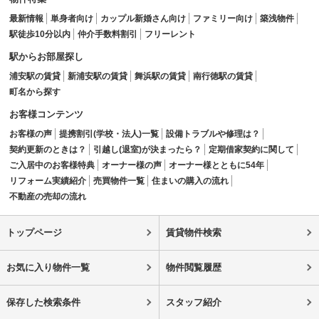
最新情報
単身者向け
カップル新婚さん向け
ファミリー向け
築浅物件
駅徒歩10分以内
仲介手数料割引
フリーレント
駅からお部屋探し
浦安駅の賃貸
新浦安駅の賃貸
舞浜駅の賃貸
南行徳駅の賃貸
町名から探す
お客様コンテンツ
お客様の声
提携割引(学校・法人)一覧
設備トラブルや修理は？
契約更新のときは？
引越し(退室)が決まったら？
定期借家契約に関して
ご入居中のお客様特典
オーナー様の声
オーナー様とともに54年
リフォーム実績紹介
売買物件一覧
住まいの購入の流れ
不動産の売却の流れ
トップページ
賃貸物件検索
お気に入り物件一覧
物件閲覧履歴
保存した検索条件
スタッフ紹介