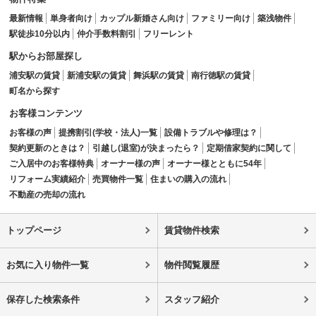
最新情報
単身者向け
カップル新婚さん向け
ファミリー向け
築浅物件
駅徒歩10分以内
仲介手数料割引
フリーレント
駅からお部屋探し
浦安駅の賃貸
新浦安駅の賃貸
舞浜駅の賃貸
南行徳駅の賃貸
町名から探す
お客様コンテンツ
お客様の声
提携割引(学校・法人)一覧
設備トラブルや修理は？
契約更新のときは？
引越し(退室)が決まったら？
定期借家契約に関して
ご入居中のお客様特典
オーナー様の声
オーナー様とともに54年
リフォーム実績紹介
売買物件一覧
住まいの購入の流れ
不動産の売却の流れ
トップページ
賃貸物件検索
お気に入り物件一覧
物件閲覧履歴
保存した検索条件
スタッフ紹介