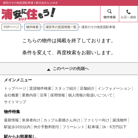
浦安のその他賃貸駐車場 | 株式会社もとゆき
物件検索
お店へ連絡
TOPページ
>
物件検索
>
浦安市の賃貸情報一覧
>
浦安のその他賃貸駐車場
こちらの物件は掲載を終了しております。
条件を変えて、再度検索をお願いします。
このページの先頭へ
メインメニュー
トップページ
賃貸物件検索
スタッフ紹介
店舗紹介
インフォメーション
会社概要
業務内容
沿革
採用情報
個人情報の取扱いについて
サイトマップ
物件特集
最新情報
単身者向け
カップル新婚さん向け
ファミリー向け
築浅物件
駅徒歩10分以内
仲介手数料割引
フリーレント
駐車場
1k・6万円以下
駅からお部屋探し