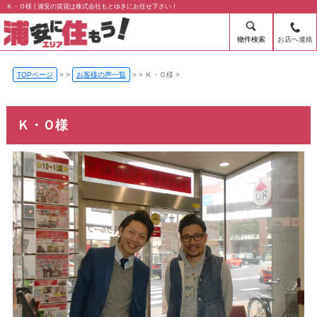
Ｋ・Ｏ様 | 浦安の賃貸は株式会社もとゆきにお任せ下さい！
物件検索
お店へ連絡
TOPページ
>
お客様の声一覧
>
Ｋ・Ｏ様
Ｋ・Ｏ様