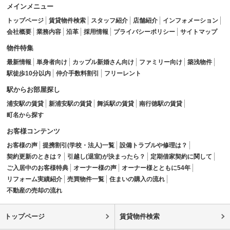
メインメニュー
トップページ
賃貸物件検索
スタッフ紹介
店舗紹介
インフォメーション
会社概要
業務内容
沿革
採用情報
プライバシーポリシー
サイトマップ
物件特集
最新情報
単身者向け
カップル新婚さん向け
ファミリー向け
築浅物件
駅徒歩10分以内
仲介手数料割引
フリーレント
駅からお部屋探し
浦安駅の賃貸
新浦安駅の賃貸
舞浜駅の賃貸
南行徳駅の賃貸
町名から探す
お客様コンテンツ
お客様の声
提携割引(学校・法人)一覧
設備トラブルや修理は？
契約更新のときは？
引越し(退室)が決まったら？
定期借家契約に関して
ご入居中のお客様特典
オーナー様の声
オーナー様とともに54年
リフォーム実績紹介
売買物件一覧
住まいの購入の流れ
不動産の売却の流れ
トップページ
賃貸物件検索