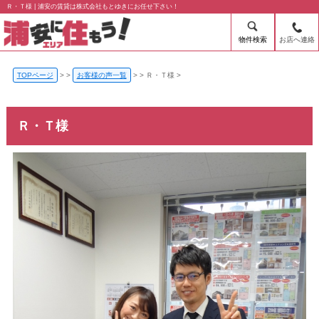
Ｒ・Ｔ様 | 浦安の賃貸は株式会社もとゆきにお任せ下さい！
物件検索
お店へ連絡
TOPページ
>
お客様の声一覧
>
Ｒ・Ｔ様
Ｒ・Ｔ様