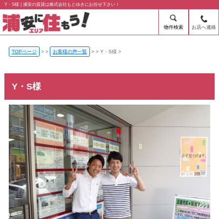
Y・S様 | 浦安の賃貸は株式会社もとゆきにお任せ下さい！
物件検索
お店へ連絡
TOPページ
>
お客様の声一覧
>
Y・S様
Y・S様