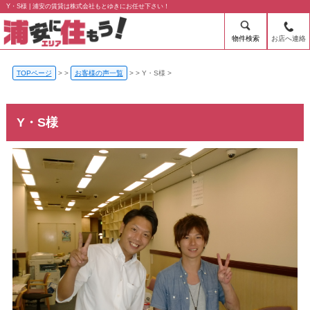
Y・S様 | 浦安の賃貸は株式会社もとゆきにお任せ下さい！
物件検索
お店へ連絡
TOPページ
>
お客様の声一覧
>
Y・S様
Y・S様