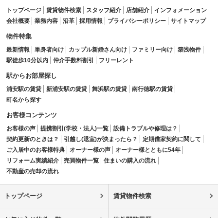
トップページ
賃貸物件検索
スタッフ紹介
店舗紹介
インフォメーション
会社概要
業務内容
沿革
採用情報
プライバシーポリシー
サイトマップ
物件特集
最新情報
単身者向け
カップル新婚さん向け
ファミリー向け
築浅物件
駅徒歩10分以内
仲介手数料割引
フリーレント
駅からお部屋探し
浦安駅の賃貸
新浦安駅の賃貸
舞浜駅の賃貸
南行徳駅の賃貸
町名から探す
お客様コンテンツ
お客様の声
提携割引(学校・法人)一覧
設備トラブルや修理は？
契約更新のときは？
引越し(退室)が決まったら？
定期借家契約に関して
ご入居中のお客様特典
オーナー様の声
オーナー様とともに54年
リフォーム実績紹介
売買物件一覧
住まいの購入の流れ
不動産の売却の流れ
トップページ
賃貸物件検索