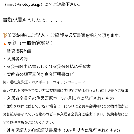
（jimu@motoyuki.jp）にてご連絡下さい。
書類が届きましたら、、、、
①契約書にご記入・ご捺印
※必要書類を揃えて頂きます。
更新（一般借家契約）
・賃貸借契約書
・入居者名簿
・火災保険申込書もしくは火災保険払込受領書
・契約者の顔写真付き身分証明書コピー
例）運転免許証・パスポート・マイナンバーカード
※いずれもお持ちでない方は契約書に実印でご捺印のうえ印鑑証明書をご提出
・入居者全員分の住民票原本（3か月以内に発行されたもの）
※住所を物件に移していない場合は、代わりに公共料金明細などの物件住所と
お名前が書かれている物のコピーを入居者全員分ご提出下さい。契約書類には
全て物件住所をご記入ください。
・連帯保証人の印鑑証明書原本（3か月以内に発行されたもの）