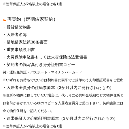
※連帯保証人が2名以上の場合は各1通
再契約（定期借家契約）
・賃貸借契約書
・入居者名簿
・借地借家法第38条書面
・重要事項説明書
・火災保険申込書もしくは火災保険払込受領書
・契約者の顔写真付き身分証明書コピー
例）運転免許証・パスポート・マイナンバーカード
※いずれもお持ちでない方は契約書に実印でご捺印のうえ印鑑証明書をご提出
・入居者全員分の住民票原本（3か月以内に発行されたもの）
※住所を物件に移していない場合は、代わりに公共料金明細などの物件住所と
お名前が書かれている物のコピーを入居者全員分ご提出下さい。契約書類には
全て物件住所をご記入ください。
・連帯保証人の印鑑証明書原本（3か月以内に発行されたもの）
※連帯保証人が2名以上の場合は各1通