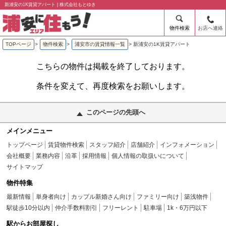
新浦安の1K賃貸アパート | 株式会社もとゆき
物件検索
お店へ連絡
TOPページ
>
物件検索
>
浦安市の賃貸情報一覧
>
新浦安の1K賃貸アパート
こちらの物件は掲載を終了しております。
条件を変えて、再度検索をお願いします。
このページの先頭へ
メインメニュー
トップページ
賃貸物件検索
スタッフ紹介
店舗紹介
インフォメーション
会社概要
業務内容
沿革
採用情報
個人情報の取扱いについて
サイトマップ
物件特集
最新情報
単身者向け
カップル新婚さん向け
ファミリー向け
築浅物件
駅徒歩10分以内
仲介手数料割引
フリーレント
駐車場
1k・6万円以下
駅からお部屋探し