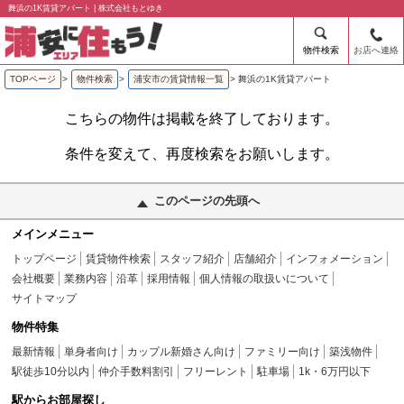
舞浜の1K賃貸アパート | 株式会社もとゆき
物件検索
お店へ連絡
TOPページ
>
物件検索
>
浦安市の賃貸情報一覧
>
舞浜の1K賃貸アパート
こちらの物件は掲載を終了しております。
条件を変えて、再度検索をお願いします。
このページの先頭へ
メインメニュー
トップページ
賃貸物件検索
スタッフ紹介
店舗紹介
インフォメーション
会社概要
業務内容
沿革
採用情報
個人情報の取扱いについて
サイトマップ
物件特集
最新情報
単身者向け
カップル新婚さん向け
ファミリー向け
築浅物件
駅徒歩10分以内
仲介手数料割引
フリーレント
駐車場
1k・6万円以下
駅からお部屋探し