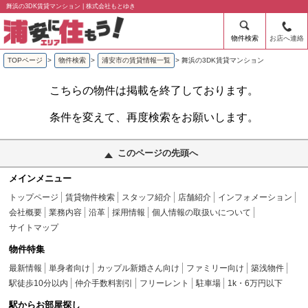
舞浜の3DK賃貸マンション | 株式会社もとゆき
物件検索
お店へ連絡
TOPページ
>
物件検索
>
浦安市の賃貸情報一覧
>
舞浜の3DK賃貸マンション
こちらの物件は掲載を終了しております。
条件を変えて、再度検索をお願いします。
このページの先頭へ
メインメニュー
トップページ
賃貸物件検索
スタッフ紹介
店舗紹介
インフォメーション
会社概要
業務内容
沿革
採用情報
個人情報の取扱いについて
サイトマップ
物件特集
最新情報
単身者向け
カップル新婚さん向け
ファミリー向け
築浅物件
駅徒歩10分以内
仲介手数料割引
フリーレント
駐車場
1k・6万円以下
駅からお部屋探し