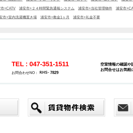
市+CATV
浦安市+２４時間緊急通報システム
浦安市+当社管理物件
浦安市+C
安市+室内洗濯機置き場
浦安市+敷金1ヶ月
浦安市+礼金不要
TEL : 047-351-1511
空室情報の確認や
お問合せはお気軽
7829
お問合わせNO：