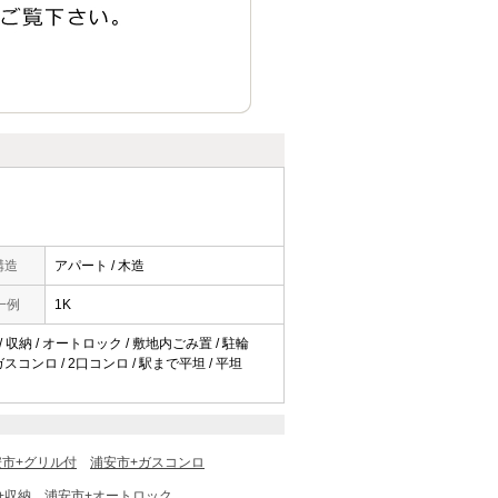
構造
アパート / 木造
一例
1K
/ 収納 / オートロック / 敷地内ごみ置 / 駐輪
ガスコンロ / 2口コンロ / 駅まで平坦 / 平坦
安市+グリル付
浦安市+ガスコンロ
+収納
浦安市+オートロック