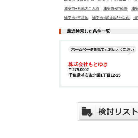
浦安市+敷地内ごみ置
浦安市+駐輪場
浦安
浦安市+平坦地
浦安市+駅徒歩5分以内
浦
最近検索した条件一覧
株式会社もとゆき
〒279-0002
千葉県浦安市北栄1丁目12-25