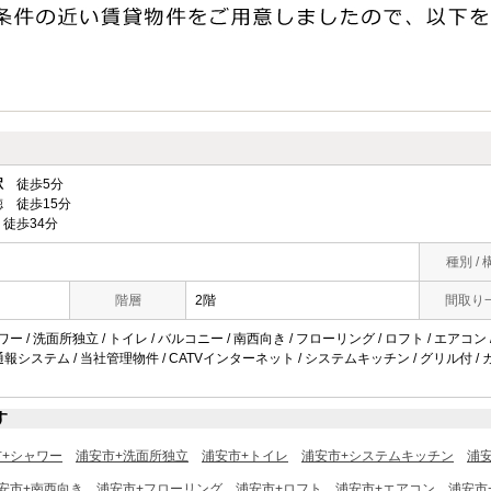
駅
徒歩5分
 徒歩15分
徒歩34分
種別 / 
階層
2階
間取り
ワー / 洗面所独立 / トイレ / バルコニー / 南西向き / フローリング / ロフト / エアコン 
急通報システム / 当社管理物件 / CATVインターネット / システムキッチン / グリル付 / 
す
市+シャワー
浦安市+洗面所独立
浦安市+トイレ
浦安市+システムキッチン
浦
安市+南西向き
浦安市+フローリング
浦安市+ロフト
浦安市+エアコン
浦安市