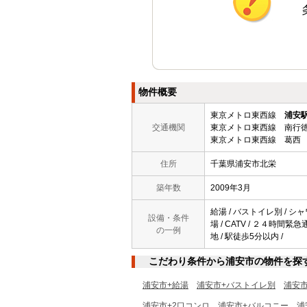
物件概要
東京メトロ東西線
浦安
交通機関
東京メトロ東西線 南行徳
東京メトロ東西線 葛西 
住所
千葉県浦安市北栄
築年数
2009年3月
給湯 / バストイレ別 / シャ
設備・条件
場 / CATV / ２４時間緊
の一例
地 / 駅徒歩5分以内 /
こだわり条件から浦安市の物件を探
浦安市+給湯
浦安市+バストイレ別
浦安
浦安市+2口コンロ
浦安市+バルコニー
浦