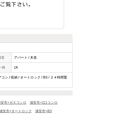
構造
アパート / 木造
一例
1K
コン / 収納 / オートロック / BS / ２４時間緊
浦安市+ガスコンロ
浦安市+2口コンロ
浦安市+オートロック
浦安市+BS