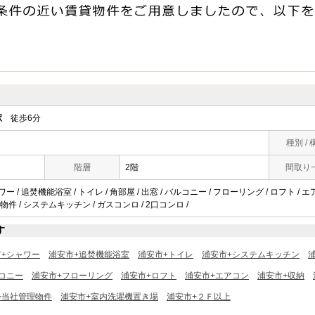
駅
徒歩6分
種別 / 
階層
2階
間取り
ー / 追焚機能浴室 / トイレ / 角部屋 / 出窓 / バルコニー / フローリング / ロフト / エア
件 / システムキッチン / ガスコンロ / 2口コンロ /
す
市+シャワー
浦安市+追焚機能浴室
浦安市+トイレ
浦安市+システムキッチン
コニー
浦安市+フローリング
浦安市+ロフト
浦安市+エアコン
浦安市+収納
+当社管理物件
浦安市+室内洗濯機置き場
浦安市+２Ｆ以上