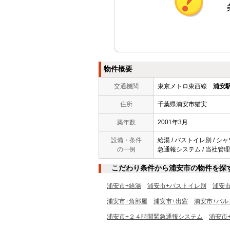
物件概要
交通機関
東京メトロ東西線
浦安
住所
千葉県浦安市猫実
築年数
2001年3月
設備・条件
給湯 / バストイレ別 / シャワ
の一例
急通報システム / 当社管理物
こだわり条件から浦安市の物件を探
浦安市+給湯
浦安市+バストイレ別
浦安
浦安市+角部屋
浦安市+出窓
浦安市+バル
浦安市+２４時間緊急通報システム
浦安市