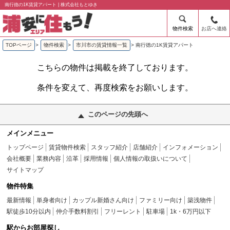
南行徳の1K賃貸アパート | 株式会社もとゆき
物件検索
お店へ連絡
TOPページ
>
物件検索
>
市川市の賃貸情報一覧
>
南行徳の1K賃貸アパート
こちらの物件は掲載を終了しております。
条件を変えて、再度検索をお願いします。
このページの先頭へ
メインメニュー
トップページ
賃貸物件検索
スタッフ紹介
店舗紹介
インフォメーション
会社概要
業務内容
沿革
採用情報
個人情報の取扱いについて
サイトマップ
物件特集
最新情報
単身者向け
カップル新婚さん向け
ファミリー向け
築浅物件
駅徒歩10分以内
仲介手数料割引
フリーレント
駐車場
1k・6万円以下
駅からお部屋探し