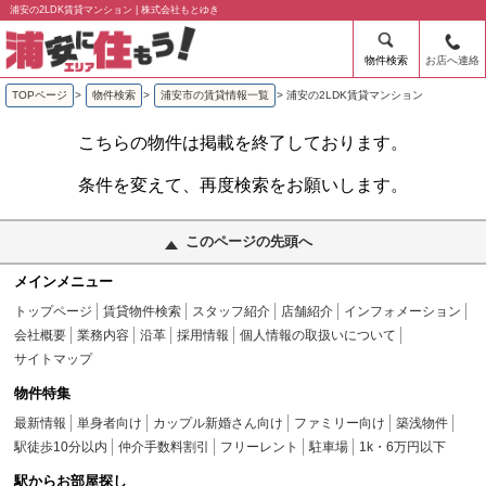
浦安の2LDK賃貸マンション | 株式会社もとゆき
物件検索
お店へ連絡
TOPページ
>
物件検索
>
浦安市の賃貸情報一覧
>
浦安の2LDK賃貸マンション
こちらの物件は掲載を終了しております。
条件を変えて、再度検索をお願いします。
このページの先頭へ
メインメニュー
トップページ
賃貸物件検索
スタッフ紹介
店舗紹介
インフォメーション
会社概要
業務内容
沿革
採用情報
個人情報の取扱いについて
サイトマップ
物件特集
最新情報
単身者向け
カップル新婚さん向け
ファミリー向け
築浅物件
駅徒歩10分以内
仲介手数料割引
フリーレント
駐車場
1k・6万円以下
駅からお部屋探し