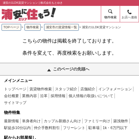
浦安の1LDK賃貸マンション | 株式会社もとゆき
物件検索
お店へ連絡
TOPページ
>
物件検索
>
浦安市の賃貸情報一覧
>
浦安の1LDK賃貸マンション
こちらの物件は掲載を終了しております。
条件を変えて、再度検索をお願いします。
このページの先頭へ
メインメニュー
トップページ
賃貸物件検索
スタッフ紹介
店舗紹介
インフォメーション
会社概要
業務内容
沿革
採用情報
個人情報の取扱いについて
サイトマップ
物件特集
最新情報
単身者向け
カップル新婚さん向け
ファミリー向け
築浅物件
駅徒歩10分以内
仲介手数料割引
フリーレント
駐車場
1k・6万円以下
駅からお部屋探し