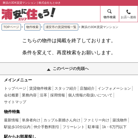
舞浜の3DK賃貸マンション | 株式会社もとゆき
物件検索
お店へ連絡
TOPページ
>
物件検索
>
浦安市の賃貸情報一覧
>
舞浜の3DK賃貸マンション
こちらの物件は掲載を終了しております。
条件を変えて、再度検索をお願いします。
このページの先頭へ
メインメニュー
トップページ
賃貸物件検索
スタッフ紹介
店舗紹介
インフォメーション
会社概要
業務内容
沿革
採用情報
個人情報の取扱いについて
サイトマップ
物件特集
最新情報
単身者向け
カップル新婚さん向け
ファミリー向け
築浅物件
駅徒歩10分以内
仲介手数料割引
フリーレント
駐車場
1k・6万円以下
駅からお部屋探し