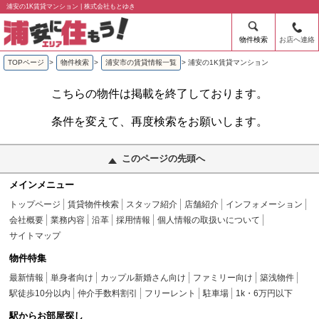
浦安の1K賃貸マンション | 株式会社もとゆき
物件検索
お店へ連絡
TOPページ
>
物件検索
>
浦安市の賃貸情報一覧
>
浦安の1K賃貸マンション
こちらの物件は掲載を終了しております。
条件を変えて、再度検索をお願いします。
このページの先頭へ
メインメニュー
トップページ
賃貸物件検索
スタッフ紹介
店舗紹介
インフォメーション
会社概要
業務内容
沿革
採用情報
個人情報の取扱いについて
サイトマップ
物件特集
最新情報
単身者向け
カップル新婚さん向け
ファミリー向け
築浅物件
駅徒歩10分以内
仲介手数料割引
フリーレント
駐車場
1k・6万円以下
駅からお部屋探し