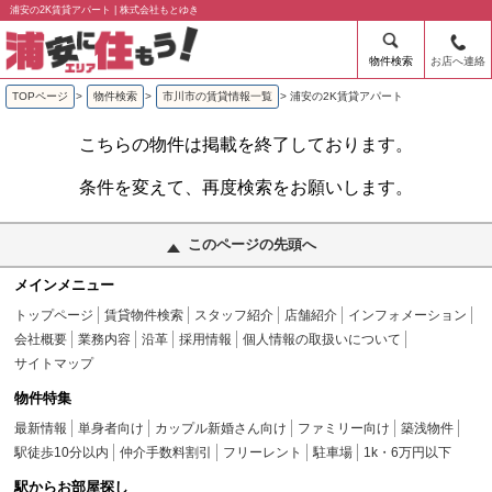
浦安の2K賃貸アパート | 株式会社もとゆき
物件検索
お店へ連絡
TOPページ
>
物件検索
>
市川市の賃貸情報一覧
>
浦安の2K賃貸アパート
こちらの物件は掲載を終了しております。
条件を変えて、再度検索をお願いします。
このページの先頭へ
メインメニュー
トップページ
賃貸物件検索
スタッフ紹介
店舗紹介
インフォメーション
会社概要
業務内容
沿革
採用情報
個人情報の取扱いについて
サイトマップ
物件特集
最新情報
単身者向け
カップル新婚さん向け
ファミリー向け
築浅物件
駅徒歩10分以内
仲介手数料割引
フリーレント
駐車場
1k・6万円以下
駅からお部屋探し