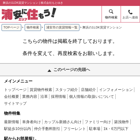
舞浜の1LDK賃貸マンション | 株式会社もとゆき
物件検索
お店へ連絡
TOPページ
>
物件検索
>
浦安市の賃貸情報一覧
>
舞浜の1LDK賃貸マンション
こちらの物件は掲載を終了しております。
条件を変えて、再度検索をお願いします。
このページの先頭へ
メインメニュー
トップページ
賃貸物件検索
スタッフ紹介
店舗紹介
インフォメーション
会社概要
業務内容
沿革
採用情報
個人情報の取扱いについて
サイトマップ
物件特集
最新情報
単身者向け
カップル新婚さん向け
ファミリー向け
築浅物件
駅徒歩10分以内
仲介手数料割引
フリーレント
駐車場
1k・6万円以下
駅からお部屋探し