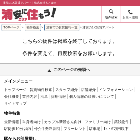
浦安の1K賃貸アパート | 株式会社もとゆき
物件検索
お店へ連絡
TOPページ
>
物件検索
>
浦安市の賃貸情報一覧
>
浦安の1K賃貸アパート
こちらの物件は掲載を終了しております。
条件を変えて、再度検索をお願いします。
このページの先頭へ
メインメニュー
トップページ
賃貸物件検索
スタッフ紹介
店舗紹介
インフォメーション
会社概要
業務内容
沿革
採用情報
個人情報の取扱いについて
サイトマップ
物件特集
最新情報
単身者向け
カップル新婚さん向け
ファミリー向け
築浅物件
駅徒歩10分以内
仲介手数料割引
フリーレント
駐車場
1k・6万円以下
駅からお部屋探し