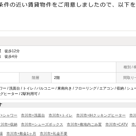
駅
徒歩12分
 徒歩4分
種別 / 
階層
2階
間取り
ー / 洗面台 / トイレ / バルコニー / 東南向き / フローリング / エアコン / 収納 / シュ
グヒーター / 2駅利用可 /
す
市+シャワー
市川市+洗面台
市川市+トイレ
市川市+IHクッキングヒーター
市
市川市+収納
市川市+シューズボックス
市川市+敷地内ごみ置
市川市+CATV
市
場
市川市+敷金1ヶ月
市川市+礼金不要