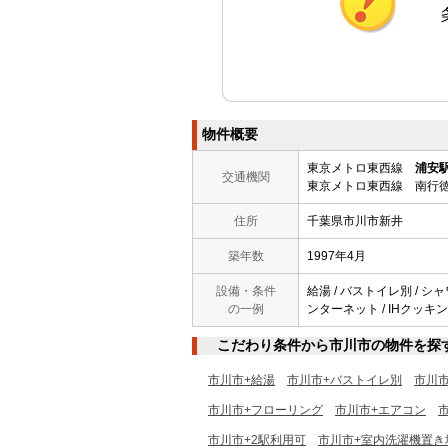
物件概要
東京メトロ東西線
浦安
交通機関
東京メトロ東西線 南行徳
住所
千葉県市川市新井
築年数
1997年4月
設備・条件
給湯 / バストイレ別 / シャワ
の一例
ンターネット / IHクッキン
こだわり条件から市川市の物件を探
市川市+給湯
市川市+バストイレ別
市川
市川市+フローリング
市川市+エアコン
市川市+2駅利用可
市川市+室内洗濯機置き