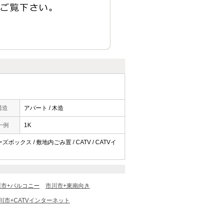
構造
アパート / 木造
一例
1K
ーズボックス / 敷地内ごみ置 / CATV / CATVイ
川市+バルコニー
市川市+東南向き
川市+CATVインターネット