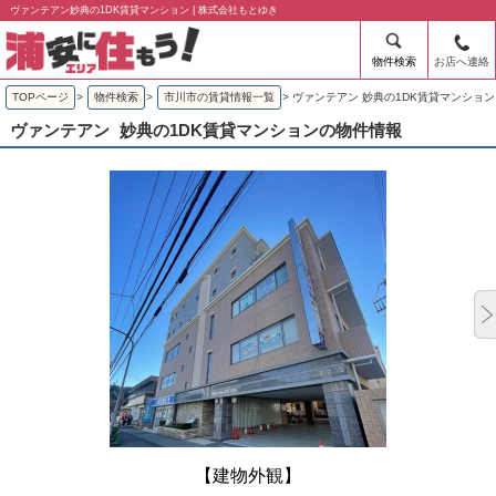
ヴァンテアン妙典の1DK賃貸マンション | 株式会社もとゆき
物件検索
お店へ連絡
TOPページ
>
物件検索
>
市川市の賃貸情報一覧
>
ヴァンテアン 妙典の1DK賃貸マンション
ヴァンテアン
妙典の1DK賃貸マンションの物件情報
【建物外観】