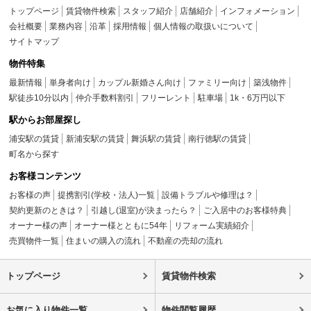
トップページ
賃貸物件検索
スタッフ紹介
店舗紹介
インフォメーション
会社概要
業務内容
沿革
採用情報
個人情報の取扱いについて
サイトマップ
物件特集
最新情報
単身者向け
カップル新婚さん向け
ファミリー向け
築浅物件
駅徒歩10分以内
仲介手数料割引
フリーレント
駐車場
1k・6万円以下
駅からお部屋探し
浦安駅の賃貸
新浦安駅の賃貸
舞浜駅の賃貸
南行徳駅の賃貸
町名から探す
お客様コンテンツ
お客様の声
提携割引(学校・法人)一覧
設備トラブルや修理は？
契約更新のときは？
引越し(退室)が決まったら？
ご入居中のお客様特典
オーナー様の声
オーナー様とともに54年
リフォーム実績紹介
売買物件一覧
住まいの購入の流れ
不動産の売却の流れ
トップページ
賃貸物件検索
お気に入り物件一覧
物件閲覧履歴