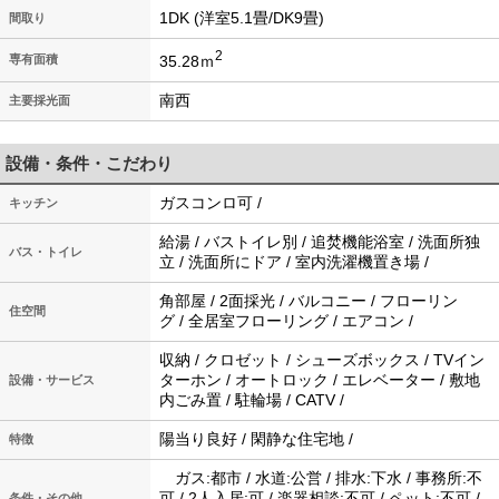
1DK (洋室5.1畳/DK9畳)
間取り
2
35.28ｍ
専有面積
南西
主要採光面
設備・条件・こだわり
ガスコンロ可 /
キッチン
給湯 / バストイレ別 / 追焚機能浴室 / 洗面所独
バス・トイレ
立 / 洗面所にドア / 室内洗濯機置き場 /
角部屋 / 2面採光 / バルコニー / フローリン
住空間
グ / 全居室フローリング / エアコン /
収納 / クロゼット / シューズボックス / TVイン
ターホン / オートロック / エレベーター / 敷地
設備・サービス
内ごみ置 / 駐輪場 / CATV /
陽当り良好 / 閑静な住宅地 /
特徴
ガス:都市 / 水道:公営 / 排水:下水 / 事務所:不
可 / 2人入居:可 / 楽器相談:不可 / ペット:不可 /
条件・その他