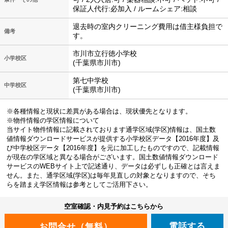
保証人代行:必加入 / ルームシェア:相談
退去時の室内クリーニング費用は借主様負担で
備考
す。
市川市立行徳小学校
小学校区
(千葉県市川市)
第七中学校
中学校区
(千葉県市川市)
※各種情報と現状に差異がある場合は、現状優先となります。
※物件情報の学区情報について
当サイト物件情報に記載されております通学区域(学区)情報は、国土数
値情報ダウンロードサービスが提供する小学校区データ【2016年度】及
び中学校区データ【2016年度】を元に加工したものですので、記載情報
が現在の学区域と異なる場合がございます。国土数値情報ダウンロード
サービスのWEBサイト上で記述通り、データは必ずしも正確とは言えま
せん。また、通学区域(学区)は毎年見直しの対象となりますので、そち
らを踏まえ学区情報は参考としてご活用下さい。
空室確認・内見予約はこちらから
電話する