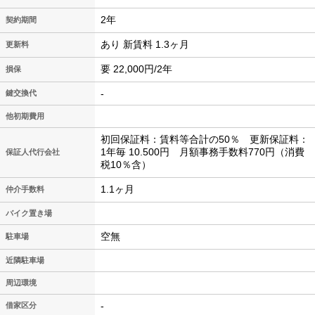
2年
契約期間
あり 新賃料 1.3ヶ月
更新料
要 22,000円/2年
損保
-
鍵交換代
他初期費用
初回保証料：賃料等合計の50％ 更新保証料：
1年毎 10.500円 月額事務手数料770円（消費
保証人代行会社
税10％含）
1.1ヶ月
仲介手数料
バイク置き場
空無
駐車場
近隣駐車場
周辺環境
-
借家区分