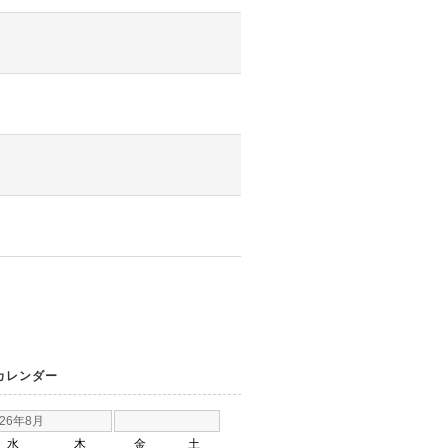
カレンダー
026年8月
水
木
金
土