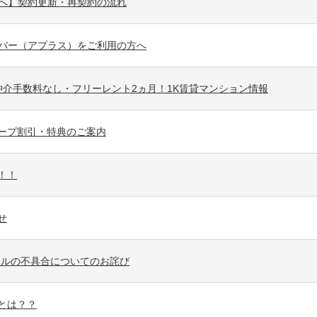
へ】契約更新・再契約の流れ
サイバー（アプラス）をご利用の方へ
仲介手数料なし・フリーレント2ヵ月！1K賃貸マンション情報
ープ割引・特典のご案内
！！
せ
ールの不具合についてのお詫び
とは？？