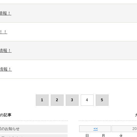
情報！
！！
情報！
情報！
1
2
3
4
5
の記事
業のお知らせ
<<
2
日
月
火