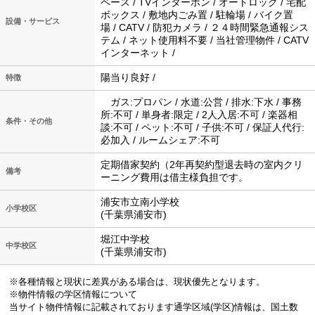
ペース / TVインターホン / オートロック / 宅配
ボックス / 敷地内ごみ置 / 駐輪場 / バイク置
設備・サービス
場 / CATV / 防犯カメラ / ２４時間緊急通報シス
テム / ネット使用料不要 / 当社管理物件 / CATV
インターネット /
陽当り良好 /
特徴
ガス:プロパン / 水道:公営 / 排水:下水 / 事務
所:不可 / 単身者:限定 / 2人入居:不可 / 楽器相
条件・その他
談:不可 / ペット:不可 / 子供:不可 / 保証人代行:
必加入 / ルームシェア:不可
定期借家契約（2年再契約型退去時の室内クリ
備考
ーニング費用は借主様負担です。
浦安市立南小学校
小学校区
(千葉県浦安市)
堀江中学校
中学校区
(千葉県浦安市)
※各種情報と現状に差異がある場合は、現状優先となります。
※物件情報の学区情報について
当サイト物件情報に記載されております通学区域(学区)情報は、国土数