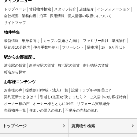
メインメニュー
トップページ
賃貸物件検索
スタッフ紹介
店舗紹介
インフォメーション
会社概要
業務内容
沿革
採用情報
個人情報の取扱いについて
サイトマップ
物件特集
最新情報
単身者向け
カップル新婚さん向け
ファミリー向け
築浅物件
駅徒歩10分以内
仲介手数料割引
フリーレント
駐車場
1k・6万円以下
駅からお部屋探し
浦安駅の賃貸
新浦安駅の賃貸
舞浜駅の賃貸
南行徳駅の賃貸
町名から探す
お客様コンテンツ
お客様の声
提携割引(学校・法人)一覧
設備トラブルや修理は？
契約更新のときは？
引越し(退室)が決まったら？
ご入居中のお客様特典
オーナー様の声
オーナー様とともに54年
リフォーム実績紹介
売買物件一覧
住まいの購入の流れ
不動産の売却の流れ
トップページ
賃貸物件検索