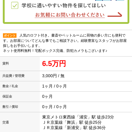
人気のロフト付き。書斎やベットルームに荷物の多い方にも便利で
ポイント
す。お部屋についてどんな事でもご相談下さい。経験豊富なスタッフがお部屋
探しをお手伝いします。
ネット使用料無料！宅配ボックス完備、防犯カメラもございます♪
6.5万円
賃料
3,000円 / 無
共益費 / 管理費
1ヶ月 / 0ヶ月
敷金 / 礼金
0ヶ月
保証金
0ヶ月 / 0ヶ月
敷引 / 償却
東京メトロ東西線「浦安」駅 徒歩23分
ＪＲ京葉線「舞浜」駅 徒歩25分
交通
ＪＲ京葉線「新浦安」駅 徒歩36分