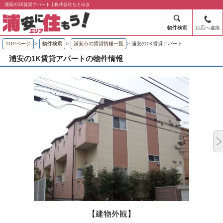
浦安の1K賃貸アパート | 株式会社もとゆき
物件検索
お店へ連絡
TOPページ
>
物件検索
>
浦安市の賃貸情報一覧
>
浦安の1K賃貸アパート
浦安の1K賃貸アパートの物件情報
【建物外観】