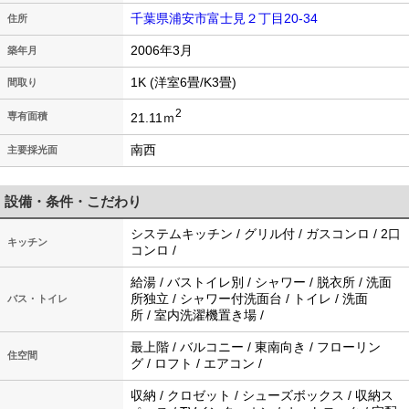
千葉県浦安市富士見２丁目20-34
住所
2006年3月
築年月
1K (洋室6畳/K3畳)
間取り
2
21.11ｍ
専有面積
南西
主要採光面
設備・条件・こだわり
システムキッチン / グリル付 / ガスコンロ / 2口
キッチン
コンロ /
給湯 / バストイレ別 / シャワー / 脱衣所 / 洗面
所独立 / シャワー付洗面台 / トイレ / 洗面
バス・トイレ
所 / 室内洗濯機置き場 /
最上階 / バルコニー / 東南向き / フローリン
住空間
グ / ロフト / エアコン /
収納 / クロゼット / シューズボックス / 収納ス